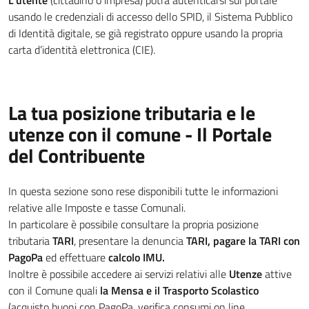
L'utente
(cittadino o impresa) potrà autenticarsi sul portale
usando le credenziali di accesso dello SPID, il Sistema Pubblico
di Identità digitale, se già registrato oppure usando la propria
carta d’identità elettronica (CIE).
La tua posizione tributaria e le
utenze con il comune - Il Portale
del Contribuente
In questa sezione sono rese disponibili tutte le informazioni
relative alle Imposte e tasse Comunali.
In particolare è possibile consultare la propria posizione
tributaria
TARI
, presentare la denuncia
TARI, pagare la TARI con
PagoPa
ed effettuare
calcolo IMU.
Inoltre è possibile accedere ai servizi relativi alle
Utenze
attive
con il Comune quali
la Mensa e il Trasporto Scolastico
(acquisto buoni con PagoPa, verifica consumi on line,